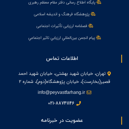
پایگاه اطلاع رسانی دفتر مقام معظم رهبری
پژوهشگاه فرهنگ و اندیشه اسلامی
فصلنامه ارزیابی تأثیرات اجتماعی
پيام انجمن بين‌المللي ارزيابي تاثير اجتماعي
اطلاعات تماس
تهران، خیابان شهید بهشتی، خیابان شهید احمد
قصیر(بخارست)، خیابان پژوهشگاه(دوم)، شماره ۲
info@peyvastfarhang.ir
021-88741146
عضویت در خبرنامه