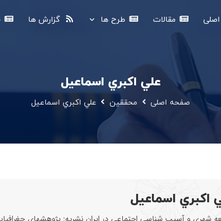
صلی
مقالات
طرح ها
گزارش ها
خ
علي اكبري اسماعيل
صفحه اصلی
محققین
علي اكبري اسماعيل
 اكبري اسماعيل
 شهري و آسيب شناسي اجتماعي در ايران نشریه: پژوهشهاي جغرافيايي تابستان 1383 , دوره 