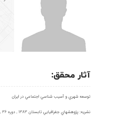
آثار محقق:
توسعه شهري و آسيب شناسي اجتماعي در ايران
نشریه: پژوهشهاي جغرافيايي تابستان 1383 , دوره 36 , شماره 48