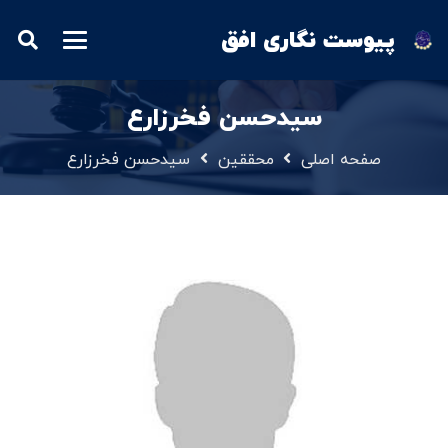
پیوست نگاری افق
سیدحسن فخرزارع
صفحه اصلی
محققین
سیدحسن فخرزارع