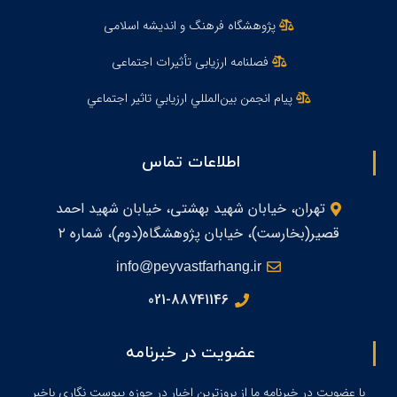
پژوهشگاه فرهنگ و اندیشه اسلامی
فصلنامه ارزیابی تأثیرات اجتماعی
پيام انجمن بين‌المللي ارزيابي تاثير اجتماعي
اطلاعات تماس
تهران، خیابان شهید بهشتی، خیابان شهید احمد
قصیر(بخارست)، خیابان پژوهشگاه(دوم)، شماره ۲
info@peyvastfarhang.ir
021-88741146
عضویت در خبرنامه
با عضویت در خبرنامه ما از بروزترین اخبار در حوزه پیوست نگاری باخبر