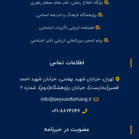
پایگاه اطلاع رسانی دفتر مقام معظم رهبری
پژوهشگاه فرهنگ و اندیشه اسلامی
فصلنامه ارزیابی تأثیرات اجتماعی
پيام انجمن بين‌المللي ارزيابي تاثير اجتماعي
اطلاعات تماس
تهران، خیابان شهید بهشتی، خیابان شهید احمد
قصیر(بخارست)، خیابان پژوهشگاه(دوم)، شماره ۲
info@peyvastfarhang.ir
021-88741146
عضویت در خبرنامه