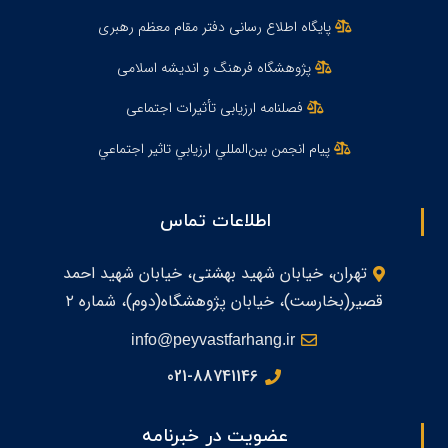
پایگاه اطلاع رسانی دفتر مقام معظم رهبری
پژوهشگاه فرهنگ و اندیشه اسلامی
فصلنامه ارزیابی تأثیرات اجتماعی
پيام انجمن بين‌المللي ارزيابي تاثير اجتماعي
اطلاعات تماس
تهران، خیابان شهید بهشتی، خیابان شهید احمد
قصیر(بخارست)، خیابان پژوهشگاه(دوم)، شماره ۲
info@peyvastfarhang.ir
021-88741146
عضویت در خبرنامه