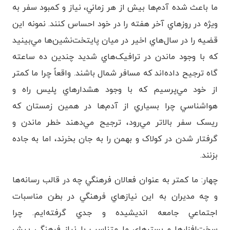
ما باعث شده آدم‌ها بيش از هر زماني، نياز و کمبود سفر به
ويژه در روزهاي آخر هفته را در خود احساس کنند. نمونه اين
قضيه را در سال‌هاي اخير در ميان پايتخت‌نشين‌ها مي‌بينيد
که با وجود ماندن در ترافيک‌هاي شديد چندين ده ساعته
گاه ترجيح داده‌اند که مسافر شمال باشند. واقعاً چرا ما کمتر
از خود مي‌پرسيم که با وجود هشدارهاي پليس راه و
هواشناسي چرا بسياري از آدم‌ها در همين زمستان که
ريسک سفر بالاتر مي‌رود، ترجيح مي‌دهند خطر ماندن و
گرفتار شدن در کولاک و بهمن را به جان بخرند، اما به جاده
بزنند.
چهار: ما کمتر به عنوان فعالان فرهنگي چه در قالب رسانه‌ها
و چه مديران به اين نيازهاي فرهنگي در بطن مناسبات
اجتماعي جامعه انديشيده و جدي گرفته‌ايم. چرا
سخت‌افزارها و بسترهاي ما متناسب با نياز فرهنگي پيش