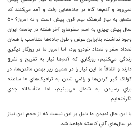
نمي‌رود و آدم‌ها گاه در جاده‌هايي رفت و آمد مي‌کنند که
متعلق به نياز فرهنگ نيم‌ قرن پيش است و نه امروز؟ 50
سال پيش چيزي به اسم سفرهاي آخر هفته در جامعه ايران
وجود نداشت، بنابراين عرض و طول جاده‌ها متناسب با همان
تعداد سفر و تعداد خودرو بود، اما امروز ما در روزگار ديگري
زندگي مي‌کنيم، روزگاري که آدم‌ها نياز به تفريح و تفرج
دارند و اتفاقاً ما اين نياز را در همين زير بهمن ماندن‌ها، در
کولاک گير کردن‌ها و راضي شدن به ترافيک‌هاي 10 ساعته
براي رسيدن به شمال مي‌بينيم، اما متأسفانه جدي
نگرفته‌ايم.
با اين حال نديدن ما دليل بر اين نيست که از حجم اين نياز
در سال‌هاي آتي کاسته خواهد شد.