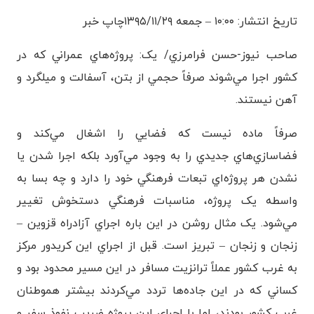
تاریخ انتشار: ۱۰:۰۰ – جمعه ۱۳۹۵/۱۱/۲۹چاپ خبر
صاحب نیوز-حسن فرامرزي/ يک: پروژه‌هاي عمراني که در
کشور اجرا مي‌شوند صرفاً حجمي از بتن، آسفالت و ميلگرد و
آهن نيستند.
صرفاً ماده نيست که فضايي را اشغال مي‌کند و
فضاسازي‌هاي جديدي را به وجود مي‌آورد بلکه اجرا شدن يا
نشدن هر پروژه‌اي تبعات فرهنگي خود را دارد و چه بسا به
واسطه يک پروژه، مناسبات فرهنگي دستخوش تغيير
مي‌شود. يک مثال روشن در اين باره اجراي آزادراه قزوين –
زنجان و زنجان – تبريز است. قبل از اجراي اين کريدور مرکز
به غرب کشور عملاً ترانزيت مسافر در اين مسير محدود بود و
کساني که در اين جاده‌ها تردد مي‌کردند بيشتر هموطنان
غرب کشور بودند، اما با اجراي اين پروژه ضريب نفوذ سفر و