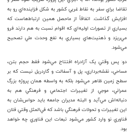
تقاضا براي سفر به نقاط غربي کشور به شکل فزاينده‌اي رو به
افزايش گذاشت. اتفاقاً از ماحصل همين ارتباط‌هاست که
بسياري از تصورات اوليه‌اي که اقوام نسبت به هم دارند فرو
مي‌ريزد و ذهنيت‌هاي بسياري به نفع وحدت ملي تصحيح
مي‌شود.
دو: پس وقتي يک آزادراه افتتاح مي‌شود فقط حجم بتن،
مساحي، نقشه‌برداري، پل و آسفالت و گاردريل نيست که بر
سطح زمين ظاهر مي‌شود بلکه به واسطه همان پروژه بزرگ
عمراني، موجي از تغييرات اجتماعي و فرهنگي هم به
دنباله‌اش مي‌آيد و البته مديران جامعه بايد حواس‌شان به
اين تغييرات و تحولات فرهنگي باشد که في‌المثل وقتي فلان
فناوري نو وارد کشور مي‌شود تبعات اين فناوري چه خواهد
بود.