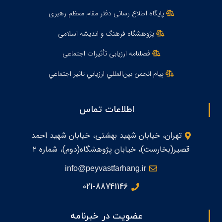
پایگاه اطلاع رسانی دفتر مقام معظم رهبری
پژوهشگاه فرهنگ و اندیشه اسلامی
فصلنامه ارزیابی تأثیرات اجتماعی
پيام انجمن بين‌المللي ارزيابي تاثير اجتماعي
اطلاعات تماس
تهران، خیابان شهید بهشتی، خیابان شهید احمد
قصیر(بخارست)، خیابان پژوهشگاه(دوم)، شماره ۲
info@peyvastfarhang.ir
021-88741146
عضویت در خبرنامه