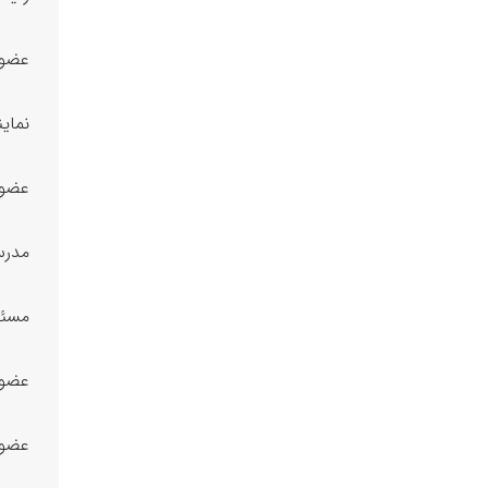
عضوی
نماین
عضویت در هیئت
مدرس
مسئول
عضو ک
عضو ه