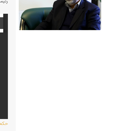
رئیس
حکم 