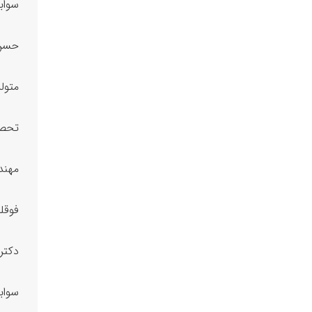
سواب
حسن 
متولد سال
تحصی
مهند
فوقل
دکتر
سواب