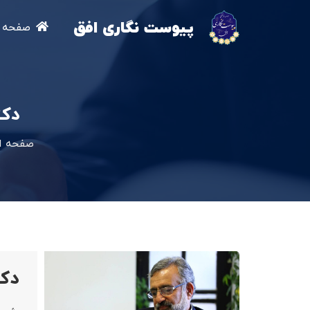
پیوست نگاری افق
صفحه ا
دکت
صفحه ا
دک