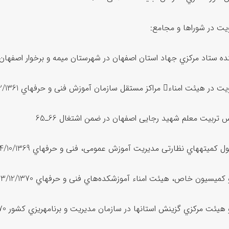
ت در شوراها و مجامع:
ده ستاد مرکزي جهاد استان اصفهان در شهرستان میمه و برخوار اصفهان 3/4/1358
 امناء مراکز مستقل سازمان آموزش فنی و حرفهاي 10/12/1361
 تربیت معلم شهید رجایی اصفهان در ضمن اشتغال 66ـ65
 کمیتههاي نظارتی مدیریت آموزش عمومی، فنی و حرفهاي 24/10/1369
میسیون خاص، هیئت امناء آموزشکده‌هاي فنی و حرفهاي 3/12/1370
یئت مرکزي گزینش استانها در سازمان مدیریت و برنامهریزي کشور 3/12/1370