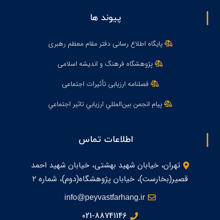
پیوند ها
پایگاه اطلاع رسانی دفتر مقام معظم رهبری
پژوهشگاه فرهنگ و اندیشه اسلامی
فصلنامه ارزیابی تأثیرات اجتماعی
پيام انجمن بين‌المللي ارزيابي تاثير اجتماعي
اطلاعات تماس
تهران، خیابان شهید بهشتی، خیابان شهید احمد
قصیر(بخارست)، خیابان پژوهشگاه(دوم)، شماره ۲
info@peyvastfarhang.ir
021-88741146